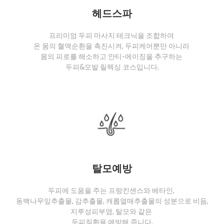
헤드스파
프리미엄 두피 마사지 테크닉을 조합하여
온 몸의 혈액순환을 촉진시켜, 두피케어뿐만 아니라
몸의 피로를 해소하고 안티-에이징을 추구하는
두피&모발 릴렉싱 코스입니다.
탈모예방
두피에 도움을 주는 프랑킨센스와 베타인,
동백나무잎추출물, 감추출물, 캐롭열매추출물의 성분으로 비듬,
지루성피부염, 탈모와 같은
두피질환을 예방해 줍니다.