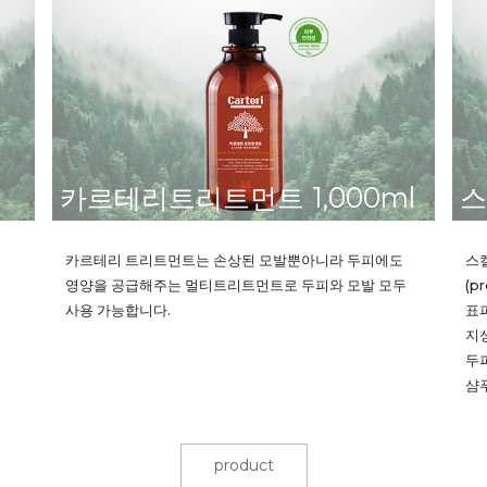
카르테리트리트먼트 1,000ml
스
카르테리 트리트먼트는 손상된 모발뿐아니라 두피에도
스
영양을 공급해주는 멀티트리트먼트로 두피와 모발 모두
(p
사용 가능합니다.
표
지
두피
샴푸
product